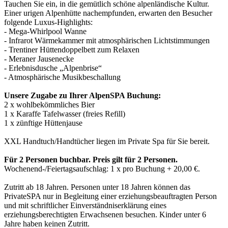
Tauchen Sie ein, in die gemütlich schöne alpenländische Kultur.
Einer urigen Alpenhütte nachempfunden, erwarten den Besucher
folgende Luxus-Highlights:
​- Mega-Whirlpool Wanne
- Infrarot Wärmekammer mit atmosphärischen Lichtstimmungen
- Trentiner Hüttendoppelbett zum Relaxen
- Meraner Jausenecke
- Erlebnisdusche „Alpenbrise“
- Atmosphärische Musikbeschallung
Unsere Zugabe zu Ihrer AlpenSPA Buchung:
2 x wohlbekömmliches Bier
1 x Karaffe Tafelwasser (freies Refill)
1 x zünftige Hüttenjause
XXL Handtuch/Handtücher liegen im Private Spa für Sie bereit.
Für 2 Personen buchbar. Preis gilt für 2 Personen.
Wochenend-/Feiertagsaufschlag: 1 x pro Buchung + 20,00 €.
Zutritt ab 18 Jahren. Personen unter 18 Jahren können das
PrivateSPA nur in Begleitung einer erziehungsbeauftragten Person
und mit schriftlicher Einverständniserklärung eines
erziehungsberechtigten Erwachsenen besuchen. Kinder unter 6
Jahre haben keinen Zutritt.