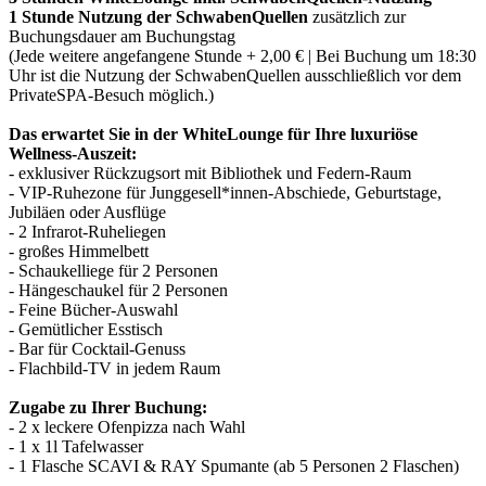
1 Stunde Nutzung der SchwabenQuellen
zusätzlich zur
Buchungsdauer am Buchungstag
(Jede weitere angefangene Stunde + 2,00 € | Bei Buchung um 18:30
Uhr ist die Nutzung der SchwabenQuellen ausschließlich vor dem
PrivateSPA-Besuch möglich.)
Das erwartet Sie in der WhiteLounge für Ihre luxuriöse
Wellness-Auszeit:
- exklusiver Rückzugsort mit Bibliothek und Federn-Raum
- VIP-Ruhezone für Junggesell*innen-Abschiede, Geburtstage,
Jubiläen oder Ausflüge
- 2 Infrarot-Ruheliegen
- großes Himmelbett
- Schaukelliege für 2 Personen
- Hängeschaukel für 2 Personen
- Feine Bücher-Auswahl
- Gemütlicher Esstisch
- Bar für Cocktail-Genuss
- Flachbild-TV in jedem Raum
Zugabe zu Ihrer Buchung:
- 2 x leckere Ofenpizza nach Wahl
- 1 x 1l Tafelwasser
- 1 Flasche SCAVI & RAY Spumante (ab 5 Personen 2 Flaschen)