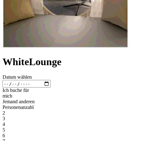
WhiteLounge
Datum wählen
Ich buche für
mich
Jemand anderen
Personenanzahl
2
3
4
5
6