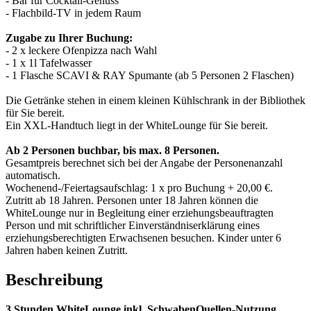
- Bar für Cocktail-Genuss
- Flachbild-TV in jedem Raum
Zugabe zu Ihrer Buchung:
- 2 x leckere Ofenpizza nach Wahl
- 1 x 1l Tafelwasser
- 1 Flasche SCAVI & RAY Spumante (ab 5 Personen 2 Flaschen)
Die Getränke stehen in einem kleinen Kühlschrank in der Bibliothek
für Sie bereit.
Ein XXL-Handtuch liegt in der WhiteLounge für Sie bereit.
Ab 2 Personen buchbar, bis max. 8 Personen.
Gesamtpreis berechnet sich bei der Angabe der Personenanzahl
automatisch.
Wochenend-/Feiertagsaufschlag: 1 x pro Buchung + 20,00 €.
Zutritt ab 18 Jahren. Personen unter 18 Jahren können die
WhiteLounge nur in Begleitung einer erziehungsbeauftragten
Person und mit schriftlicher Einverständniserklärung eines
erziehungsberechtigten Erwachsenen besuchen. Kinder unter 6
Jahren haben keinen Zutritt.
Beschreibung
3 Stunden WhiteLounge inkl. SchwabenQuellen-Nutzung