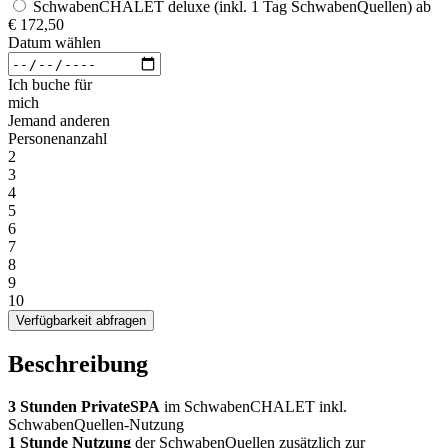
SchwabenCHALET deluxe (inkl. 1 Tag SchwabenQuellen)
ab
€ 172,50
Datum wählen
Ich buche für
mich
Jemand anderen
Personenanzahl
2
3
4
5
6
7
8
9
10
Verfügbarkeit abfragen
Beschreibung
3 Stunden PrivateSPA
im SchwabenCHALET inkl.
SchwabenQuellen-Nutzung
1 Stunde Nutzung
der SchwabenQuellen zusätzlich zur