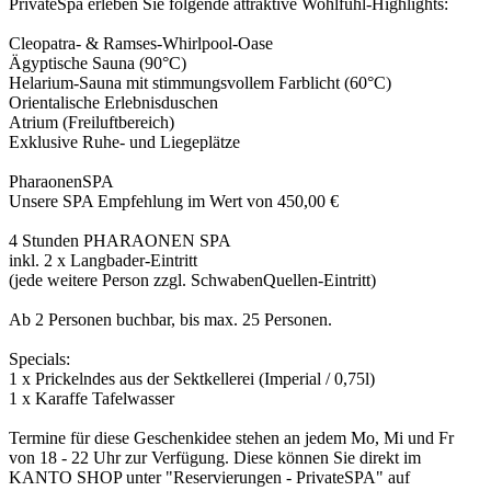
PrivateSpa erleben Sie folgende attraktive Wohlfühl-Highlights:
Cleopatra- & Ramses-Whirlpool-Oase
Ägyptische Sauna (90°C)
Helarium-Sauna mit stimmungsvollem Farblicht (60°C)
Orientalische Erlebnisduschen
Atrium (Freiluftbereich)
Exklusive Ruhe- und Liegeplätze
PharaonenSPA
Unsere SPA Empfehlung im Wert von 450,00 €
4 Stunden PHARAONEN SPA
inkl. 2 x Langbader-Eintritt
(jede weitere Person zzgl. SchwabenQuellen-Eintritt)
Ab 2 Personen buchbar, bis max. 25 Personen.
Specials:
1 x Prickelndes aus der Sektkellerei (Imperial / 0,75l)
1 x Karaffe Tafelwasser
Termine für diese Geschenkidee stehen an jedem Mo, Mi und Fr
von 18 - 22 Uhr zur Verfügung. Diese können Sie direkt im
KANTO SHOP unter "Reservierungen - PrivateSPA" auf