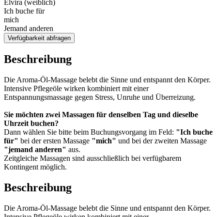
Elvira (weiblich)
Ich buche für
mich
Jemand anderen
Verfügbarkeit abfragen
Beschreibung
Die Aroma-Öl-Massage belebt die Sinne und entspannt den Körper.
Intensive Pflegeöle wirken kombiniert mit einer
Entspannungsmassage gegen Stress, Unruhe und Überreizung.
Sie möchten zwei Massagen für denselben Tag und dieselbe
Uhrzeit buchen?
Dann wählen Sie bitte beim Buchungsvorgang im Feld:
"Ich buche
für"
bei der ersten Massage
"mich"
und bei der zweiten Massage
"jemand anderen"
aus.
Zeitgleiche Massagen sind ausschließlich bei verfügbarem
Kontingent möglich.
Beschreibung
Die Aroma-Öl-Massage belebt die Sinne und entspannt den Körper.
Intensive Pflegeöle wirken kombiniert mit einer