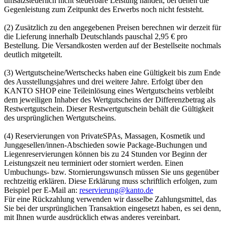
umsatzsteuerlich nicht steuerbare Leistung handelt, bei denen die
Gegenleistung zum Zeitpunkt des Erwerbs noch nicht feststeht.
(2) Zusätzlich zu den angegebenen Preisen berechnen wir derzeit für
die Lieferung innerhalb Deutschlands pauschal 2,95 € pro
Bestellung. Die Versandkosten werden auf der Bestellseite nochmals
deutlich mitgeteilt.
(3) Wertgutscheine/Wertschecks haben eine Gültigkeit bis zum Ende
des Ausstellungsjahres und drei weitere Jahre. Erfolgt über den
KANTO SHOP eine Teileinlösung eines Wertgutscheins verbleibt
dem jeweiligen Inhaber des Wertgutscheins der Differenzbetrag als
Restwertgutschein. Dieser Restwertgutschein behält die Gültigkeit
des ursprünglichen Wertgutscheins.
(4) Reservierungen von PrivateSPAs, Massagen, Kosmetik und
Junggesellen/innen-Abschieden sowie Package-Buchungen und
Liegenreservierungen können bis zu 24 Stunden vor Beginn der
Leistungszeit neu terminiert oder storniert werden. Einen
Umbuchungs- bzw. Stornierungswunsch müssen Sie uns gegenüber
rechtzeitig erklären. Diese Erklärung muss schriftlich erfolgen, zum
Beispiel per E-Mail an:
reservierung@kanto.de
Für eine Rückzahlung verwenden wir dasselbe Zahlungsmittel, das
Sie bei der ursprünglichen Transaktion eingesetzt haben, es sei denn,
mit Ihnen wurde ausdrücklich etwas anderes vereinbart.