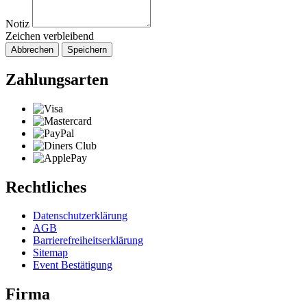
Notiz
Zeichen verbleibend
Abbrechen
Speichern
Zahlungsarten
Rechtliches
Datenschutzerklärung
AGB
Barrierefreiheitserklärung
Sitemap
Event Bestätigung
Firma