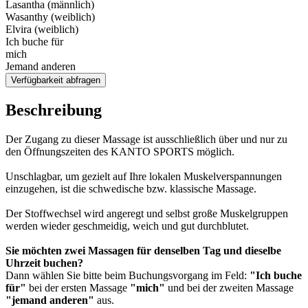
Lasantha (männlich)
Wasanthy (weiblich)
Elvira (weiblich)
Ich buche für
mich
Jemand anderen
Verfügbarkeit abfragen
Beschreibung
Der Zugang zu dieser Massage ist ausschließlich über und nur zu
den Öffnungszeiten des KANTO SPORTS möglich.
Unschlagbar, um gezielt auf Ihre lokalen Muskelverspannungen
einzugehen, ist die schwedische bzw. klassische Massage.
Der Stoffwechsel wird angeregt und selbst große Muskelgruppen
werden wieder geschmeidig, weich und gut durchblutet.
Sie möchten zwei Massagen für denselben Tag und dieselbe
Uhrzeit buchen?
Dann wählen Sie bitte beim Buchungsvorgang im Feld:
"Ich buche
für"
bei der ersten Massage
"mich"
und bei der zweiten Massage
"jemand anderen"
aus.