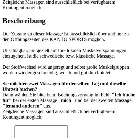
Zeitgleiche Massagen sind ausschließlich bei verfügbarem
Kontingent möglich.
Beschreibung
Der Zugang zu dieser Massage ist ausschließlich über und nur zu
den Öffnungszeiten des KANTO SPORTS möglich.
Unschlagbar, um gezielt auf Ihre lokalen Muskelverspannungen
einzugehen, ist die schwedische bzw. klassische Massage.
Der Stoffwechsel wird angeregt und selbst große Muskelgruppen
werden wieder geschmeidig, weich und gut durchblutet.
Sie möchten zwei Massagen für denselben Tag und dieselbe
Uhrzeit buchen?
Dann wählen Sie bitte beim Buchungsvorgang im Feld:
"Ich buche
für"
bei der ersten Massage
"mich"
und bei der zweiten Massage
"jemand anderen"
aus.
Zeitgleiche Massagen sind ausschließlich bei verfügbarem
Kontingent möglich.