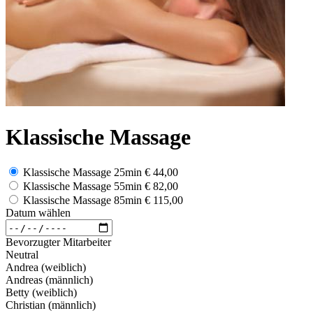
Klassische Massage
Klassische Massage 25min
€ 44,00
Klassische Massage 55min
€ 82,00
Klassische Massage 85min
€ 115,00
Datum wählen
Bevorzugter Mitarbeiter
Neutral
Andrea (weiblich)
Andreas (männlich)
Betty (weiblich)
Christian (männlich)