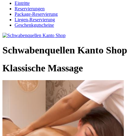
Eintritte
Reservierungen
Package-Reservierung
Liegen-Reservierung
Geschenkgutscheine
Schwabenquellen Kanto Shop
Klassische Massage