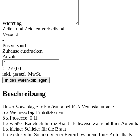
Widmung
Zeilen und
Zeichen verbleibend
Versand
-
Postversand
Zuhause ausdrucken
Anzahl
€
259,00
inkl. gesetzl. MwSt.
In den Warenkorb legen
Beschreibung
Unser Vorschlag zur Einlösung bei JGA Veranstaltungen:
5 x WellnessTag-Eintrittskarten
5 x Prosecco, 0,1l
1 x weißes Badetuch für die Braut - leihweise während Ihres Aufenth
1 x kleiner Schleier für die Braut
1 x exklusiv für Sie reservierter Bereich während Ihres Aufenthalts