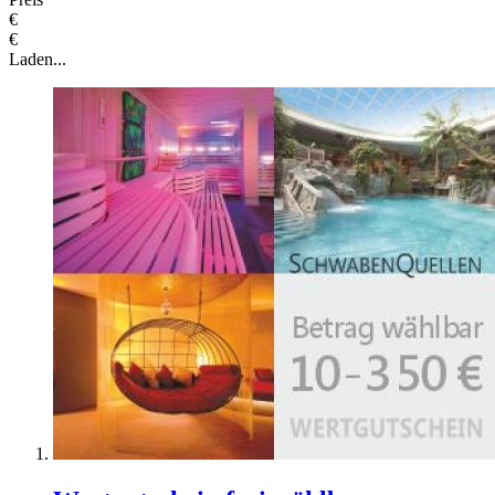
€
€
Laden...