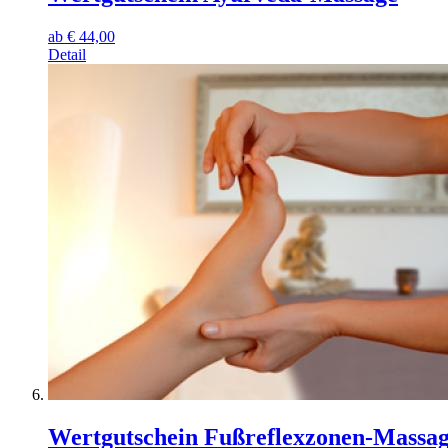
ab
€
44,00
Detail
Wertgutschein Fußreflexzonen-Massag