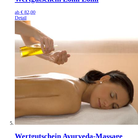
ab
€
82,00
Detail
Wertgutschein Ayurveda-Massage