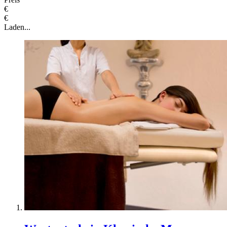
€
€
Laden...